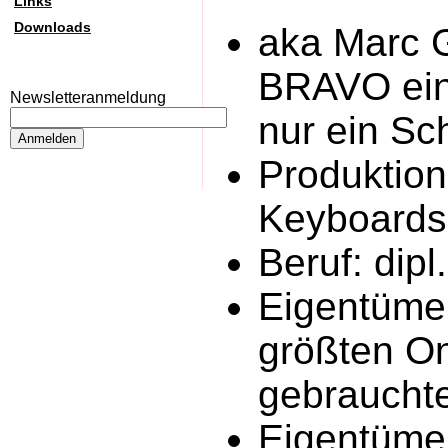
Links
Downloads
aka Marc 
BRAVO ein
Newsletteranmeldung
nur ein Sc
Produktion
Keyboards.
Beruf: dipl
Eigentüme
größten On
gebrauchte
Eigentümer