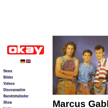
News
Bilder
Videos
Discographie
Bandmitglieder
Marcus Gab
Shop