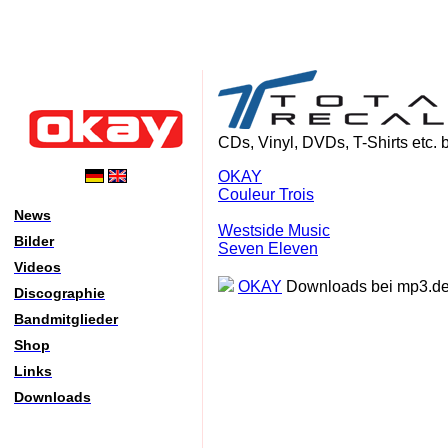
CDs, Vinyl, DVDs, T-Shirts etc. 
OKAY
Couleur Trois
News
Westside Music
Bilder
Seven Eleven
Videos
OKAY
Downloads bei mp3.d
Discographie
Bandmitglieder
Shop
Links
Downloads