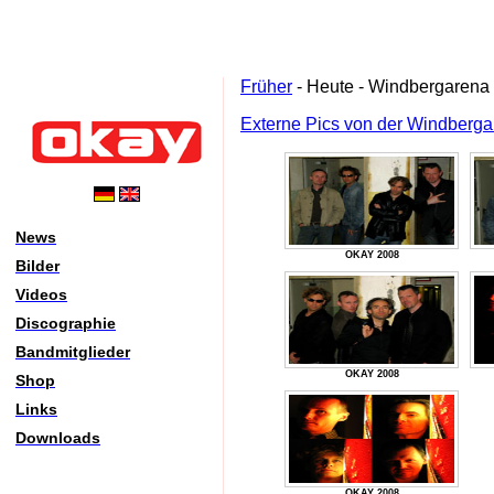
Früher
- Heute - Windbergarena
Externe Pics von der Windberg
News
OKAY 2008
Bilder
Videos
Discographie
Bandmitglieder
OKAY 2008
Shop
Links
Downloads
OKAY 2008